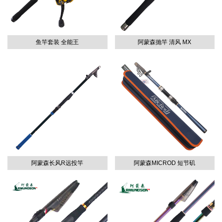
鱼竿套装 全能王
阿蒙森抛竿 清风 MX
阿蒙森长风R远投竿
阿蒙森MICROD 短节矶